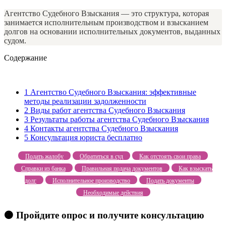
Агентство Судебного Взыскания — это структура, которая
занимается исполнительным производством и взысканием
долгов на основании исполнительных документов, выданных
судом.
Содержание
1
Агентство Судебного Взыскания: эффективные
методы реализации задолженности
2
Виды работ агентства Судебного Взыскания
3
Результаты работы агентства Судебного Взыскания
4
Контакты агентства Судебного Взыскания
5
Консультация юриста бесплатно
Подать жалобу
Обратиться в суд
Как отстоять свои права
Справки из банка
Правильная подача документов
Как взыскать
долг
Исполнительное производство
Подать документы
Необходимые действия
🟠 Пройдите опрос и получите консультацию