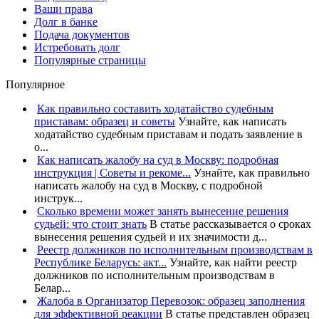
Ваши права
Долг в банке
Подача документов
Истребовать долг
Популярные страницы
Популярное
Как правильно составить ходатайство судебным
приставам: образец и советы
Узнайте, как написать
ходатайство судебным приставам и подать заявление в
о...
Как написать жалобу на суд в Москву: подробная
инструкция | Советы и рекоме...
Узнайте, как правильно
написать жалобу на суд в Москву, с подробной
инструк...
Сколько времени может занять вынесение решения
судьей: что стоит знать
В статье рассказывается о сроках
вынесения решения судьей и их значимости д...
Реестр должников по исполнительным производствам в
Республике Беларусь: акт...
Узнайте, как найти реестр
должников по исполнительным производствам в
Белар...
Жалоба в Организатор Перевозок: образец заполнения
для эффективной реакции
В статье представлен образец