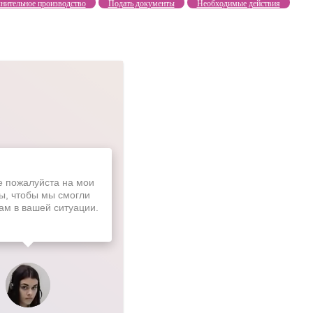
нительное производство
Подать документы
Необходимые действия