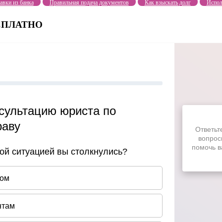
авки из банка
Правильная подача документов
Как взыскать долг
Испол
БЕСПЛАТНО