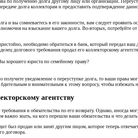
права по получению долга другому лицу или организации. Переу
 передаче долга коллекторам и предоставить подтверждение данн
га и вы сомневаетесь в его законности, вам следует проявить ос
олномочия на взыскание вашего долга. Во-вторых, потребуйте о
пристойно, необходимо обратиться в банк, который передал ваш 
аделец долгового требования продал его коллекторскому агентств
 Вы хорошего юриста по семейному праву?
о получите уведомление о переуступке долга, то ваши права мо
 бдительным и внимательным к этому вопросу, чтобы избежать 
лекторскому агентству
 требования и обязательства по его возврату. Однако, иногда мог
ам важно знать, на кого перешли ваши обязательства и что делать
дит был продан или занят другим лицом, которое теперь отвечает 
го договора.