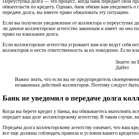
Переуступка долга — это процесс, когда банк передает свои 
обязательств по кредиту. Однако, банк обязан вам уведомить о
передаче долга, вы имеете право обжаловать эту ситуацию.
Если вы получили уведомление от коллектора о переуступке дол
ли данное коллекторское агентство законным и имеет ли оно п
право на взыскание долга.
Если коллекторские агентства угрожают вам или ведут себя не
коллекторов и нести ответственность за их поведение. Если вл
Знаете ли
Да
Нет
Важно знать, что если вы не предупредитель своевременн
незаконных действий коллекторов. Поэтому следует быть
Банк не уведомил о передаче долга кол
Когда вы берете кредит у банка, вы обязываетесь выполнять все
передает ваш долг коллекторскому агентству. В таком случае, в
Передача долга коллекторскому агентству означает, что ваш кре
все еще должны соблюдать правила и условия вашего кредитно