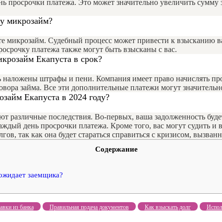
нь просрочки платежа. Это может значительно увеличить сумму з
ну микрозайм?
рнете микрозайм. Судебный процесс может привести к взысканию 
росрочку платежа также могут быть взысканы с вас.
икрозайм Екапуста в срок?
ть наложены штрафы и пени. Компания имеет право начислять пр
вора займа. Все эти дополнительные платежи могут значительн
озайм Екапуста в 2024 году?
ют различные последствия. Во-первых, ваша задолженность будет
каждый день просрочки платежа. Кроме того, вас могут судить и 
гов, так как она будет стараться справиться с кризисом, вызв
Содержание
 ожидает заемщика?
авки из банка
Правильная подача документов
Как взыскать долг
Испол