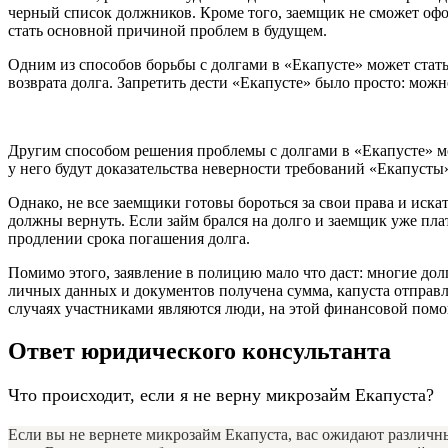
черный список должников. Кроме того, заемщик не сможет офор
стать основной причиной проблем в будущем.
Одним из способов борьбы с долгами в «Екапусте» может стать 
возврата долга. Запретить дести «Екапусте» было просто: можн
Другим способом решения проблемы с долгами в «Екапусте» мож
у него будут доказательства неверности требований «Екапусты
Однако, не все заемщики готовы бороться за свои права и иск
должны вернуть. Если займ брался на долго и заемщик уже пла
продлении срока погашения долга.
Помимо этого, заявление в полицию мало что даст: многие дол
личных данных и документов получена сумма, капуста отправля
случаях участниками являются люди, на этой финансовой помо
Ответ юридического консультанта
Что происходит, если я не верну микрозайм Екапуста?
Если вы не вернете микрозайм Екапуста, вас ожидают различны