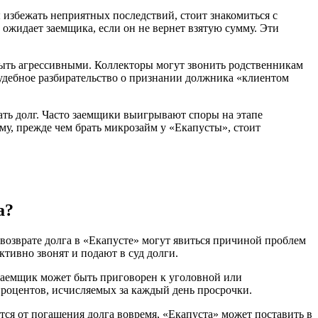
 избежать неприятных последствий, стоит знакомиться с
ожидает заемщика, если он не вернет взятую сумму. Эти
 быть агрессивными. Коллекторы могут звонить родственникам
Судебное разбирательство о признании должника «клиентом
кать долг. Часто заемщики выигрывают споры на этапе
ому, прежде чем брать микрозайм у «Екапусты», стоит
а?
возврате долга в «Екапусте» могут явиться причиной проблем
ктивно звонят и подают в суд долги.
 заемщик может быть приговорен к уголовной или
процентов, исчисляемых за каждый день просрочки.
тся от погашения долга вовремя, «Екапуста» может поставить в