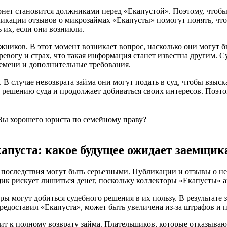
рнет становится должниками перед «Екапустой». Поэтому, чтобы
икации отзывов о микрозаймах «Екапусты» помогут понять, что 
 их, если они возникли.
лжников. В этот момент возникает вопрос, насколько они могут
ревогу и страх, что такая информация станет известна другим. 
ремени и дополнительные требования.
 В случае невозврата займа они могут подать в суд, чтобы взыс
ет решению суда и продолжает добиваться своих интересов. Поэт
 Вы хорошего юриста по семейному праву?
апуста: какое будущее ожидает заемщик
 последствия могут быть серьезными. Публикации и отзывы о не
щик рискует лишиться денег, поскольку коллекторы «Екапусты» а
ы могут добиться судебного решения в их пользу. В результате
редоставил «Екапуста», может быть увеличена из-за штрафов и 
дит к полному возврату займа. Плательщиков, которые отказываю