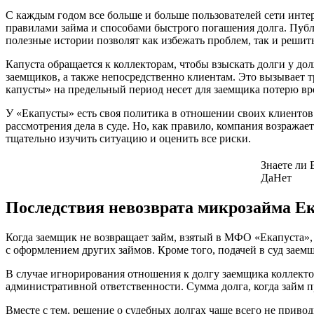
С каждым годом все больше и больше пользователей сети инте
правилами займа и способами быстрого погашения долга. Публ
полезные истории позволят как избежать проблем, так и решить
Капуста обращается к коллекторам, чтобы взыскать долги у до
заемщиков, а также непосредственно клиентам. Это вызывает т
капусты» на предельный период несет для заемщика потерю в
У «Екапусты» есть своя политика в отношении своих клиентов.
рассмотрения дела в суде. Но, как правило, компания возража
тщательно изучить ситуацию и оценить все риски.
Знаете ли
Да
Нет
Последствия невозврата микрозайма Ек
Когда заемщик не возвращает займ, взятый в МФО «Екапуста»,
с оформлением других займов. Кроме того, подачей в суд заем
В случае игнорирования отношения к долгу заемщика коллектор
административной ответственности. Сумма долга, когда займ п
Вместе с тем, решение о судебных долгах чаще всего не приво