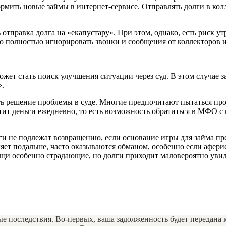
мить новые займы в интернет-сервисе. Отправлять долги в колл
отправка долга на «екапустару». При этом, однако, есть риск ут
о полностью игнорировать звонки и сообщения от коллекторов и 
ет стать поиск улучшения ситуации через суд. В этом случае з
».
ать решение проблемы в суде. Многие предпочитают пытаться про
тит деньги ежедневно, то есть возможность обратиться в МФО с 
ги не подлежат возвращению, если основание игры для займа пре
ет подальше, часто оказываются обманом, особенно если аферис
щи особенно страдающие, но долги приходит маловероятно увид
е последствия. Во-первых, ваша задолженность будет передана к