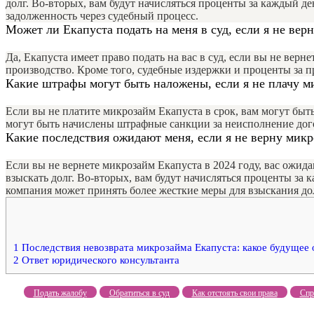
долг. Во-вторых, вам будут начисляться проценты за каждый де
задолженность через судебный процесс.
Может ли Екапуста подать на меня в суд, если я не вер
Да, Екапуста имеет право подать на вас в суд, если вы не ве
производство. Кроме того, судебные издержки и проценты за п
Какие штрафы могут быть наложены, если я не плачу м
Если вы не платите микрозайм Екапуста в срок, вам могут бы
могут быть начислены штрафные санкции за неисполнение дого
Какие последствия ожидают меня, если я не верну микр
Если вы не вернете микрозайм Екапуста в 2024 году, вас ожида
взыскать долг. Во-вторых, вам будут начисляться проценты за 
компания может принять более жесткие меры для взыскания дол
1
Последствия невозврата микрозайма Екапуста: какое будущее
2
Ответ юридического консультанта
Подать жалобу
Обратиться в суд
Как отстоять свои права
Спр