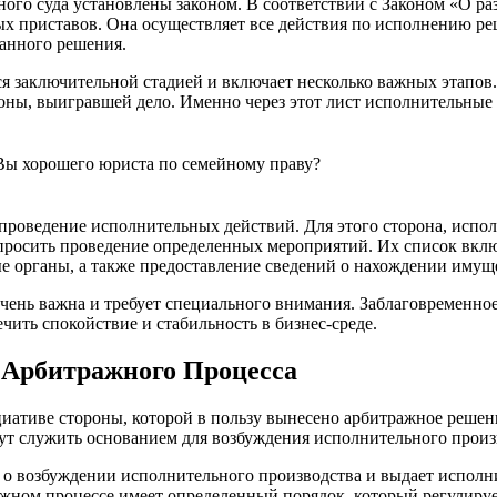
ного суда установлены законом. В соответствии с Законом «О 
ых приставов. Она осуществляет все действия по исполнению р
анного решения.
я заключительной стадией и включает несколько важных этапов
роны, выигравшей дело. Именно через этот лист исполнительны
 Вы хорошего юриста по семейному праву?
проведение исполнительных действий. Для этого сторона, испол
просить проведение определенных мероприятий. Их список включ
 органы, а также предоставление сведений о нахождении имуще
чень важна и требует специального внимания. Заблаговременно
ить спокойствие и стабильность в бизнес-среде.
 Арбитражного Процесса
иативе стороны, которой в пользу вынесено арбитражное решен
ут служить основанием для возбуждения исполнительного произ
о возбуждении исполнительного производства и выдает исполни
жном процессе имеет определенный порядок, который регулируе