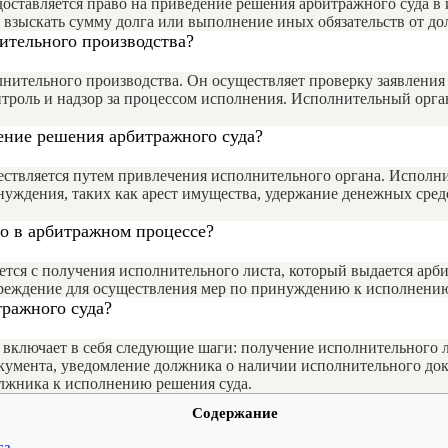
доставляется право на приведение решения арбитражного суда в
и взыскать сумму долга или выполнение иных обязательств от до
ительного производства?
лнительного производства. Он осуществляет проверку заявлени
онтроль и надзор за процессом исполнения. Исполнительный орг
ение решения арбитражного суда?
ствляется путем привлечения исполнительного органа. Исполни
уждения, таких как арест имущества, удержание денежных средс
о в арбитражном процессе?
тся с получения исполнительного листа, который выдается арб
чреждение для осуществления мер по принуждению к исполнени
ражного суда?
включает в себя следующие шаги: получение исполнительного л
кумента, уведомление должника о наличии исполнительного до
лжника к исполнению решения суда.
Содержание
са