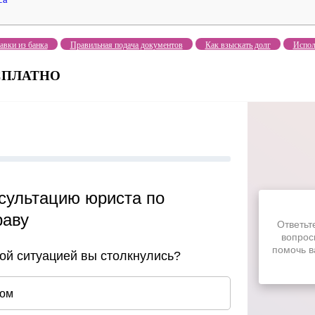
авки из банка
Правильная подача документов
Как взыскать долг
Испол
БЕСПЛАТНО