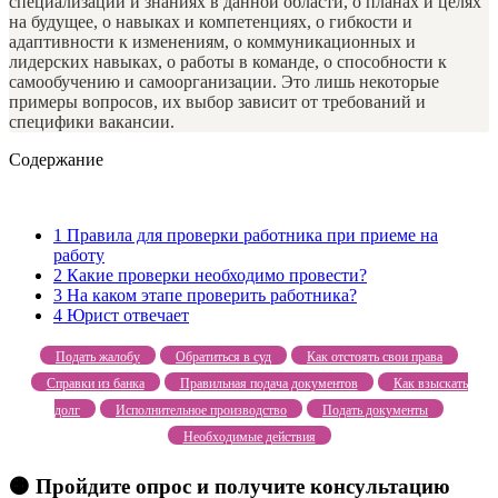
специализации и знаниях в данной области, о планах и целях
на будущее, о навыках и компетенциях, о гибкости и
адаптивности к изменениям, о коммуникационных и
лидерских навыках, о работы в команде, о способности к
самообучению и самоорганизации. Это лишь некоторые
примеры вопросов, их выбор зависит от требований и
специфики вакансии.
Содержание
1
Правила для проверки работника при приеме на
работу
2
Какие проверки необходимо провести?
3
На каком этапе проверить работника?
4
Юрист отвечает
Подать жалобу
Обратиться в суд
Как отстоять свои права
Справки из банка
Правильная подача документов
Как взыскать
долг
Исполнительное производство
Подать документы
Необходимые действия
🟠 Пройдите опрос и получите консультацию