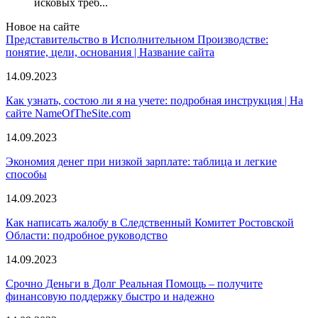
исковых треб...
Новое на сайте
Представительство в Исполнительном Производстве:
понятие, цели, основания | Название сайта
14.09.2023
Как узнать, состою ли я на учете: подробная инструкция | На
сайте NameOfTheSite.com
14.09.2023
Экономия денег при низкой зарплате: таблица и легкие
способы
14.09.2023
Как написать жалобу в Следственный Комитет Ростовской
Области: подробное руководство
14.09.2023
Срочно Деньги в Долг Реальная Помощь – получите
финансовую поддержку быстро и надежно