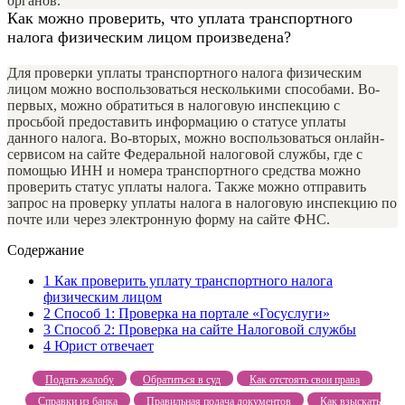
органов.
Как можно проверить, что уплата транспортного
налога физическим лицом произведена?
Для проверки уплаты транспортного налога физическим
лицом можно воспользоваться несколькими способами. Во-
первых, можно обратиться в налоговую инспекцию с
просьбой предоставить информацию о статусе уплаты
данного налога. Во-вторых, можно воспользоваться онлайн-
сервисом на сайте Федеральной налоговой службы, где с
помощью ИНН и номера транспортного средства можно
проверить статус уплаты налога. Также можно отправить
запрос на проверку уплаты налога в налоговую инспекцию по
почте или через электронную форму на сайте ФНС.
Содержание
1
Как проверить уплату транспортного налога
физическим лицом
2
Способ 1: Проверка на портале «Госуслуги»
3
Способ 2: Проверка на сайте Налоговой службы
4
Юрист отвечает
Подать жалобу
Обратиться в суд
Как отстоять свои права
Справки из банка
Правильная подача документов
Как взыскать