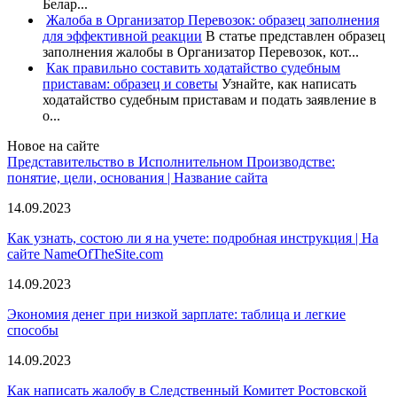
Белар...
Жалоба в Организатор Перевозок: образец заполнения
для эффективной реакции
В статье представлен образец
заполнения жалобы в Организатор Перевозок, кот...
Как правильно составить ходатайство судебным
приставам: образец и советы
Узнайте, как написать
ходатайство судебным приставам и подать заявление в
о...
Новое на сайте
Представительство в Исполнительном Производстве:
понятие, цели, основания | Название сайта
14.09.2023
Как узнать, состою ли я на учете: подробная инструкция | На
сайте NameOfTheSite.com
14.09.2023
Экономия денег при низкой зарплате: таблица и легкие
способы
14.09.2023
Как написать жалобу в Следственный Комитет Ростовской