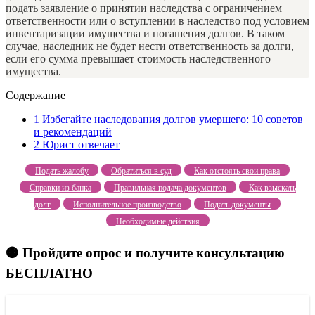
подать заявление о принятии наследства с ограничением
ответственности или о вступлении в наследство под условием
инвентаризации имущества и погашения долгов. В таком
случае, наследник не будет нести ответственность за долги,
если его сумма превышает стоимость наследственного
имущества.
Содержание
1
Избегайте наследования долгов умершего: 10 советов
и рекомендаций
2
Юрист отвечает
Подать жалобу
Обратиться в суд
Как отстоять свои права
Справки из банка
Правильная подача документов
Как взыскать
долг
Исполнительное производство
Подать документы
Необходимые действия
🟠 Пройдите опрос и получите консультацию
БЕСПЛАТНО