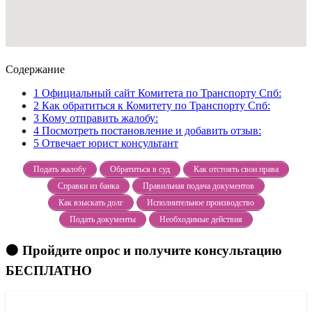
Содержание
1
Официальный сайт Комитета по Транспорту Спб:
2
Как обратиться к Комитету по Транспорту Спб:
3
Кому отправить жалобу:
4
Посмотреть постановление и добавить отзыв:
5
Отвечает юрист консультант
Подать жалобу
Обратиться в суд
Как отстоять свои права
Справки из банка
Правильная подача документов
Как взыскать долг
Исполнительное производство
Подать документы
Необходимые действия
🟠 Пройдите опрос и получите консультацию
БЕСПЛАТНО