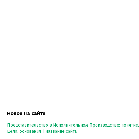
Отзывы пострадавших о работе Коллекторского
Агентства Кавказ: реальные исто...
Отзывы клиентов о работе Коллекторского Агентства К
представительств...
Оформите займ от частного лица под расписку в
Минске – лучшие условия и пер...
Нужны деньги в Минске? Оформите займ от частного ли
расписку и получи...
Новое на сайте
Представительство в Исполнительном Производстве: понятие,
цели, основания | Название сайта