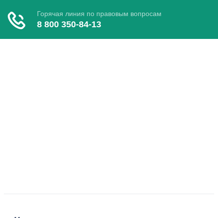
Toggle navigation
Главная
Полезное
Развод
Опека
Справочник
Форум
Юридические советы
📞Задать вопрос юристу