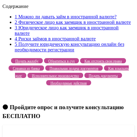
Содержание
1
Можно ли давать займ в иностранной валюте?
2
Физическое лицо как заемщик в иностранной валюте
3
Юридическое лицо как заемщик в иностранной
валюте
4
Риски займов в иностранной валюте
5
Получите юридическую консультацию онлайн без
необходимости регистрации
Подать жалобу
Обратиться в суд
Как отстоять свои права
Справки из банка
Правильная подача документов
Как взыскать
долг
Исполнительное производство
Подать документы
Необходимые действия
🟠 Пройдите опрос и получите консультацию
БЕСПЛАТНО