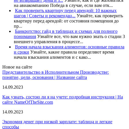
не возвращает деньги з...
Узнайте, как и где жаловаться
на авиакомпанию Победа в случае, если вам отк...
Как проверить квартиру перед арендой: 10 важных
шагов | Советы и рекомендац...
Узнайте, как проверить
квартиру перед арендой: от состояния помещения до
пр...
Банкротство: гайд в таблицах и схемах для полного
понимания
Узнайте все, что вам нужно знать о стадии 3
внешнего управления в процессе...
Время начала взыскания алиментов: основные правила
и сроки
Узнайте, какие правила определяют время
начала взыскания алиментов и с како...
Новое на сайте
Представительство в Исполнительном Производстве:
понятие, цели, основания | Название сайта
14.09.2023
Как узнать, состою ли я на учете: подробная инструкция | На
сайте NameOfTheSite.com
14.09.2023
Экономия денег при низкой зарплате: таблица и легкие
способы