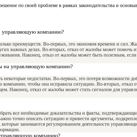
ешение по своей проблеме в рамках законодательства и основы
 на управляющую компанию?
лько преимуществ. Во-первых, это экономия времени и сил. Жа
ругих важных делах. Во-вторых, отказ от жалобы может помочь 
луживания. Наконец, отказ от жалобы может быть полезным, если
обы на управляющую компанию?
 некоторые недостатки. Во-первых, это потеря возможности до
ю компанию, чтобы она исправила ситуацию. Во-вторых, отказ 
ущем. Наконец, отказ от жалобы может стать сигналом для управ
ать все необходимые доказательства и факты, подтверждающие 
 Важно точно описать ситуацию и привести аргументы, подкрепл
, которые занимаются регулированием деятельности управляющи
формации.
а управляющую компанию?