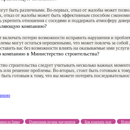
ут быть различными. Во-первых, отказ от жалобы может позвол
 отказ от жалобы может быть эффективным способом сэкономить
ь укрепить отношения с соседями и поддержать атмосферу довер
равляющую компанию?
 включать потерю возможности исправить нарушения и проблемы
блемы могут остаться нерешенными, что может повлечь за собой 
тавить вас без возможности влиять на оказываемые ими услуги
ю компанию в Министерство строительства?
о строительства следует учитывать несколько важных моментов
ь или решение проблемы. Во-вторых, стоит быть готовым к тому
т быть готовым к тому, что вы можете потерять последовательн
панию
авки из банка
Правильная подача документов
Как взыскать долг
Испол