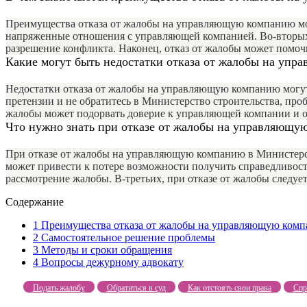
Преимущества отказа от жалобы на управляющую компанию мог
напряженные отношения с управляющей компанией. Во-вторых,
разрешение конфликта. Наконец, отказ от жалобы может помоч
Какие могут быть недостатки отказа от жалобы на уп
Недостатки отказа от жалобы на управляющую компанию могут
претензии и не обратитесь в Министерство строительства, про
жалобы может подорвать доверие к управляющей компании и ос
Что нужно знать при отказе от жалобы на управляющу
При отказе от жалобы на управляющую компанию в Министерств
может привести к потере возможности получить справедливост
рассмотрение жалобы. В-третьих, при отказе от жалобы следуе
Содержание
1
Преимущества отказа от жалобы на управляющую ком
2
Самостоятельное решение проблемы
3
Методы и сроки обращения
4
Вопросы дежурному адвокату
Подать жалобу
Обратиться в суд
Как отстоять свои права
Спр