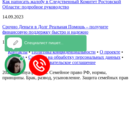
Как написать жалобу в Следственный Комитет Ростовской
Области: подробное руководство
14.09.2023
Срочно Деньги в Долг Реальная Помощь – получите
финансовую поддержку быстро и надежно
14.09.2023
Контакты
•
Политика конфиденциальности
•
О проекте
•
Реклама
•
Согласие на обработку персональных данных
•
Пользовательское соглашение
2023 © Semya-pravo.ru. Семейное право РФ, нормы,
принципы. Брак, развод, усыновление. Защита семейных прав
и прав ребенка. Юридические консультации. Все права
защищены. Для повышения удобства работы с сайтом мы
используем файлы cookie. В cookie содержатся данные о
прошлых посещениях сайта. Если вы не хотите, чтобы эти
данные обрабатывались, отключите cookie в настройках
браузера.
Задать вопрос эксперту