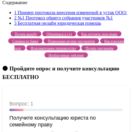
Содержание
1
Пример протокола внесения изменений в устав ООО:
2
№1 Протокол общего собрания участников №1
3
Бесплатная онлайн юридическая помощь
Подать жалобу
Обратиться в суд
Как отстоять свои права
Справки из банка
Правильная подача документов
Как взыскать
долг
Исполнительное производство
Подать документы
Необходимые действия
🟠 Пройдите опрос и получите консультацию
БЕСПЛАТНО