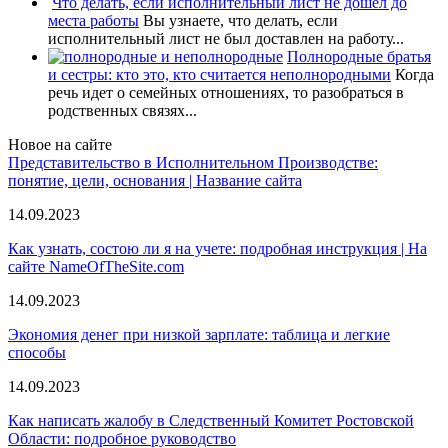
Что делать, если исполнительный лист не дошел до
места работы
Вы узнаете, что делать, если
исполнительный лист не был доставлен на работу...
Полнородные братья
и сестры: кто это, кто считается неполнородными
Когда
речь идет о семейных отношениях, то разобраться в
родственных связях...
Новое на сайте
Представительство в Исполнительном Производстве:
понятие, цели, основания | Название сайта
14.09.2023
Как узнать, состою ли я на учете: подробная инструкция | На
сайте NameOfTheSite.com
14.09.2023
Экономия денег при низкой зарплате: таблица и легкие
способы
14.09.2023
Как написать жалобу в Следственный Комитет Ростовской
Области: подробное руководство