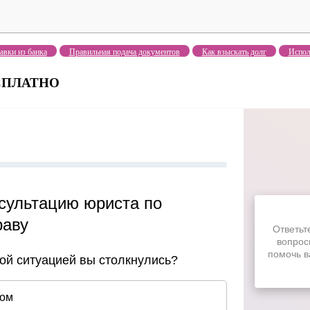
авки из банка
Правильная подача документов
Как взыскать долг
Испол
БЕСПЛАТНО