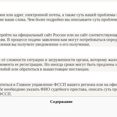
он или адрес электронной почты, а также суть вашей проблемы
 ваши слова. Чем более подробно вы описываете суть проблемы,
перейти на официальный сайт России или на сайт соответствующ
иям. В процессе подачи заявления вам могут потребоваться опр
вления вы получите уведомление о его получении.
 от сложности ситуации и загруженности органа, которому жало
с момента ее регистрации. Но иногда сроки могут быть продлены
алобой или обратиться в вышестоящие инстанции.
ратиться в Главное управление ФССП вашего региона или на о
бе необходимо указать ФИО судебного пристава, описать суть 
 ФССП.
Содержание