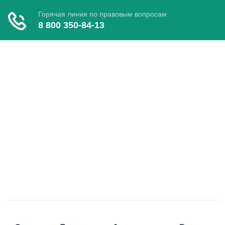
Toggle navigation
Главная
Полезное
Развод
Опека
Справочник
Форум
Юридические советы
📞Задать вопрос юристу