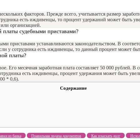
нескольких факторов. Прежде всего, учитывается размер зарабо
отрудника есть иждивенцы, то процент удержаний может быть ув
 или организацией.
й платы судебными приставами?
ыми приставами устанавливаются законодательством. В соответ
если у сотрудника есть иждивенцы, то данный процент может бы
ной платы?
е. Его месячная заработная плата составляет 50 000 рублей. В
сотрудника есть иждивенцы, процент удержания может быть увели
0 * 0,6).
Содержание
авки из банка
Правильная подача документов
Как взыскать долг
Испол