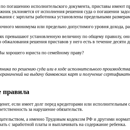
ть по погашению исполнительского документа, приставы имеют п
олжник уклоняется от исполнения решения суда о погашении зад
ржания с зарплаты работника установлены предельными размерам
точного минимума или предельно допустимого уровня дохода, ра
ях превышают установленную величину по общему правилу, они 
о обжалования решения приставов у него есть в течение десяти 
 Вы хорошего юриста по семейному праву?
ика по решению суда или в ходе исполнительного производства
граничений на выдачу банковских карт и получение сертификат
е правила
енег, если имеет долг перед кредиторами или исполнительным о
етственность за нарушение обязательств.
одательством, а именно Трудовым кодексом РФ и другими норм
ать с заработной платы и выплачивать на содержание ребенка.