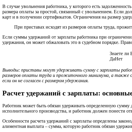
В случае увольнения работника, у которого есть задолженнос
размера оплаты за простой, связанный с увольнением. Если д
карт и в получении сертификатов. Ограничения на размер уде
При приставах исходят из размеров оплаты труда, прожи
Если суммы удержаний от зарплаты работника при ограничени
удержания, он может обжаловать это в судебном порядке. Прав
Знаете ли
Да
Нет
Выводы: приставы могут удерживать сумму с зарплаты работн
размеров оплаты труда и прожиточного минимума, а также о
если он не согласен с размером удержания.
Расчет удержаний с зарплаты: основны
Работник может быть обязан удерживать определенную сумму д
исполнительного производства, и работник должен понести отв
Особенности расчета удержаний с зарплаты определены закон
алиментная выплата – сумма, которую работник обязан удержив