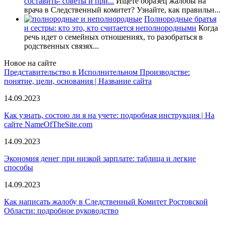
составить- советы и при...
Ищете образец жалобы на
врача в Следственный комитет? Узнайте, как правильн...
Полнородные братья
и сестры: кто это, кто считается неполнородными
Когда
речь идет о семейных отношениях, то разобраться в
родственных связях...
Новое на сайте
Представительство в Исполнительном Производстве:
понятие, цели, основания | Название сайта
14.09.2023
Как узнать, состою ли я на учете: подробная инструкция | На
сайте NameOfTheSite.com
14.09.2023
Экономия денег при низкой зарплате: таблица и легкие
способы
14.09.2023
Как написать жалобу в Следственный Комитет Ростовской
Области: подробное руководство