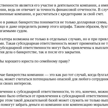
твенности является его участие в деятельности компании, а им
ии, ведь он отвечает за точность финансовой отчетности. В слу
ненные компании, и рассчитаться с кредиторами за свой счет.
ю в рамках банкротства понимается не только долларовая сумма
о и даже определить размер этого штрафа. Таким образом, бухг
лагаемыми судом.
галтера возможна не только в отдельных случаях, но и при привл
и. Такая субсидиарная ответственность может применяться не то
субсидиарной ответственности могут быть привлечены к выплате 
я дела о банкротстве, так и после его закрытия.
 Вы хорошего юриста по семейному праву?
учае банкротства компании — это как раз тот случай, когда бух
ва, может считаться потенциально опасной для любого сотрудни
и своих интересов.
ечении к субсидиарной ответственности, то это, конечно, можно
жно было отбиться от привлечения к субсидиарной ответственно
и этом такой доказательной базой может служить не только выпи
 помогут забрать деньги из компании или компенсацию моральн