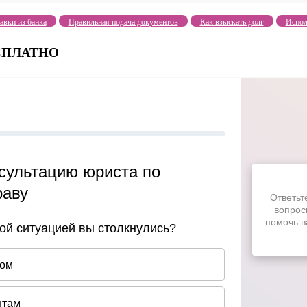
авки из банка
Правильная подача документов
Как взыскать долг
Испол
БЕСПЛАТНО