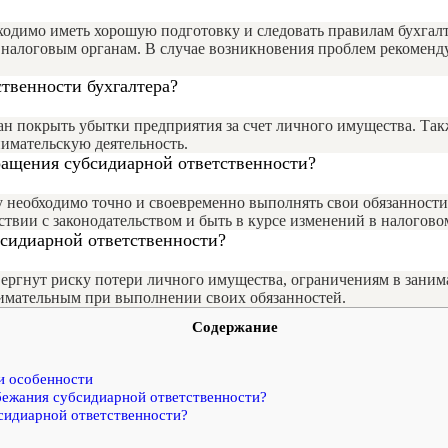
ходимо иметь хорошую подготовку и следовать правилам бухгалт
 налоговым органам. В случае возникновения проблем рекоменд
ственности бухгалтера?
ан покрыть убытки предприятия за счет личного имущества. Так
имательскую деятельность.
ращения субсидиарной ответственности?
необходимо точно и своевременно выполнять свои обязанности, 
ствии с законодательством и быть в курсе изменений в налоговом
бсидиарной ответственности?
вергнут риску потери личного имущества, ограничениям в зани
нимательным при выполнении своих обязанностей.
Содержание
и особенности
бежания субсидиарной ответственности?
сидиарной ответственности?