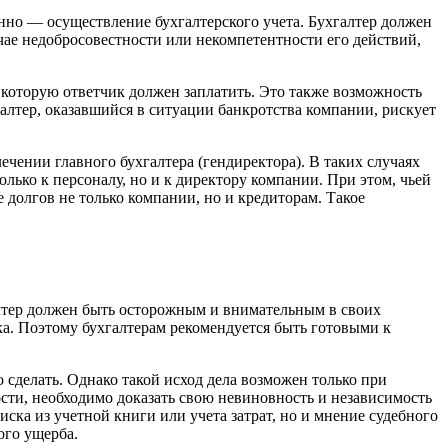
енно — осуществление бухгалтерского учета. Бухгалтер должен
чае недобросовестности или некомпетентности его действий,
, которую ответчик должен заплатить. Это также возможность
алтер, оказавшийся в ситуации банкротства компании, рискует
ечении главного бухгалтера (гендиректора). В таких случаях
лько к персоналу, но и к директору компании. При этом, чьей
долгов не только компании, но и кредиторам. Такое
галтер должен быть осторожным и внимательным в своих
ка. Поэтому бухгалтерам рекомендуется быть готовыми к
 сделать. Однако такой исход дела возможен только при
сти, необходимо доказать свою невиновность и независимость
ска из учетной книги или учета затрат, но и мнение судебного
ого ущерба.