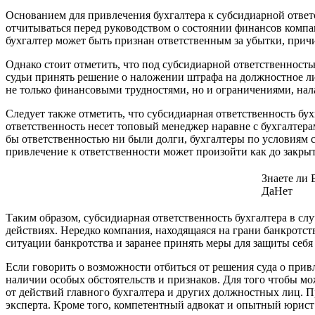
Основанием для привлечения бухгалтера к субсидиарной ответс
отчитываться перед руководством о состоянии финансов компан
бухгалтер может быть признан ответственным за убытки, причи
Однако стоит отметить, что под субсидиарной ответственность
судьи принять решение о наложении штрафа на должностное лиц
не только финансовыми трудностями, но и ограничениями, на
Следует также отметить, что субсидиарная ответственность бух
ответственность несет топовый менеджер наравне с бухгалтерам
бы ответственностью ни были долги, бухгалтеры по условиям 
привлечение к ответственности может произойти как до закрыти
Знаете ли
Да
Нет
Таким образом, субсидиарная ответственность бухгалтера в сл
действиях. Нередко компания, находящаяся на грани банкротст
ситуации банкротства и заранее принять меры для защиты себя 
Если говорить о возможности отбиться от решения суда о привл
наличии особых обстоятельств и признаков. Для того чтобы мо
от действий главного бухгалтера и других должностных лиц. Пр
эксперта. Кроме того, компетентный адвокат и опытный юрист