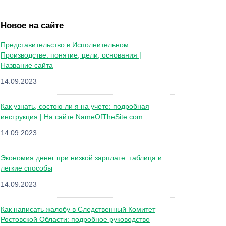
Новое на сайте
Представительство в Исполнительном
Производстве: понятие, цели, основания |
Название сайта
14.09.2023
Как узнать, состою ли я на учете: подробная
инструкция | На сайте NameOfTheSite.com
14.09.2023
Экономия денег при низкой зарплате: таблица и
легкие способы
14.09.2023
Как написать жалобу в Следственный Комитет
Ростовской Области: подробное руководство