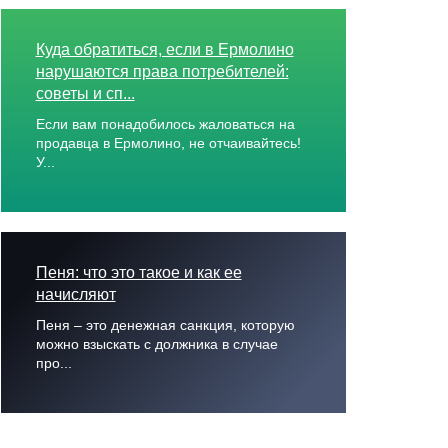
Куда обратиться, если в Ермолино
нарушаются права потребителей:
советы и сп...
Если вам понадобилось жаловаться на
продавца в Ермолино, не отчаивайтесь!
У...
Пеня: что это такое и как ее
начисляют
Пеня – это денежная санкция, которую
можно взыскать с должника в случае
про...