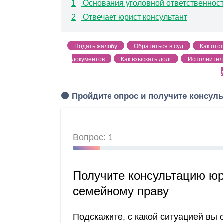
1
Основания уголовной ответственност
2
Отвечает юрист консультант
Подать жалобу
Обратиться в суд
Как отс
документов
Как взыскать долг
Исполнител
🟠 Пройдите опрос и получите консу