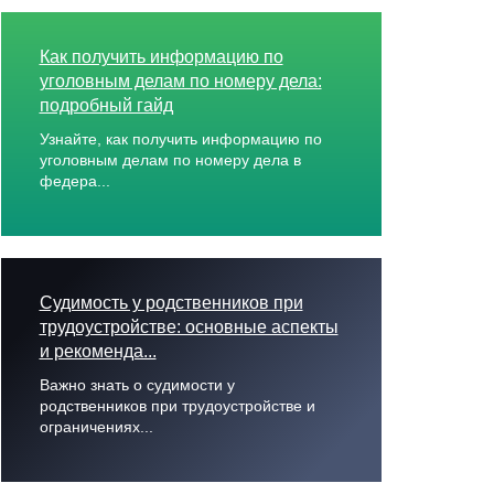
Как получить информацию по
уголовным делам по номеру дела:
подробный гайд
Узнайте, как получить информацию по
уголовным делам по номеру дела в
федера...
Судимость у родственников при
трудоустройстве: основные аспекты
и рекоменда...
Важно знать о судимости у
родственников при трудоустройстве и
ограничениях...