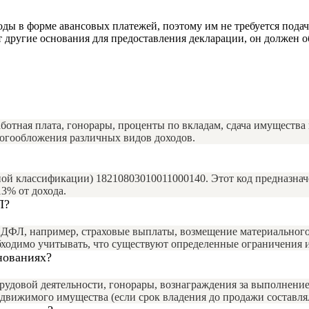
ды в форме авансовых платежей, поэтому им не требуется подач
другие основания для предоставления декларации, он должен об
отная плата, гонорары, проценты по вкладам, сдача имущества 
логообложения различных видов доходов.
ой классификации) 18210803010011000140. Этот код предназн
3% от дохода.
Л?
НДФЛ, например, страховые выплаты, возмещение материального 
бходимо учитывать, что существуют определенные ограничения 
нованиях?
довой деятельности, гонорары, вознаграждения за выполнение 
вижимого имущества (если срок владения до продажи составлял 