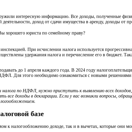
ружили интересную информацию. Все доходы, полученные физич
 деятельности, доход от сдачи имущества в аренду, доходы от п
 Вы хорошего юриста по семейному праву?
инспекцией. При исчислении налога используется прогрессивная
ществлены удержания налога и перечисление его в бюджет. Так
одавать до 1 апреля каждого года. В 2024 году налогоплатель
 НДФЛ. Для этого необходимо ознакомиться с новыми решениям
ммы налога по НДФЛ, нужно приступить к выявлению всех доход
зать все доходы в декларации. Если у вас возникли вопросы, обр
алогообложением.
алоговой базе
мом к налогообложению доходе, так и в вычетах, которые они 