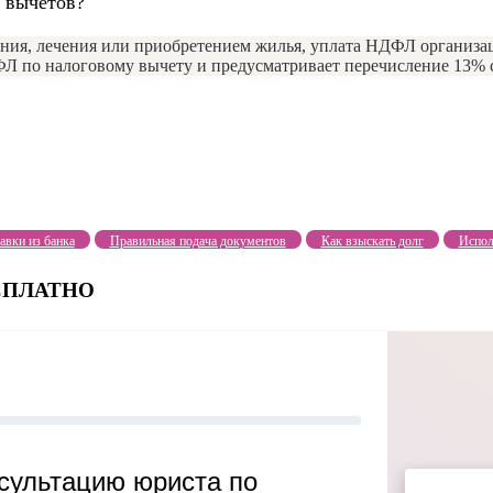
 вычетов?
ения, лечения или приобретением жилья, уплата НДФЛ организа
ФЛ по налоговому вычету и предусматривает перечисление 13% 
авки из банка
Правильная подача документов
Как взыскать долг
Испол
БЕСПЛАТНО