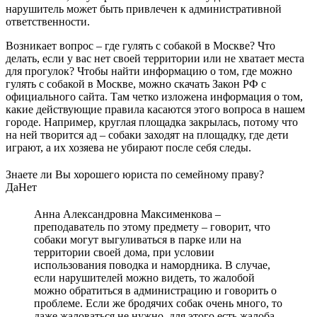
нарушитель может быть привлечен к административной
ответственности.
Возникает вопрос – где гулять с собакой в Москве? Что
делать, если у вас нет своей территории или не хватает места
для прогулок? Чтобы найти информацию о том, где можно
гулять с собакой в Москве, можно скачать Закон РФ с
официального сайта. Там четко изложена информация о том,
какие действующие правила касаются этого вопроса в нашем
городе. Например, круглая площадка закрылась, потому что
на ней творится ад – собаки заходят на площадку, где дети
играют, а их хозяева не убирают после себя следы.
Знаете ли Вы хорошего юриста по семейному праву?
Да
Нет
Анна Александровна Максименкова –
преподаватель по этому предмету – говорит, что
собаки могут выгуливаться в парке или на
территории своей дома, при условии
использования поводка и намордника. В случае,
если нарушителей можно видеть, то жалобой
можно обратиться в администрацию и говорить о
проблеме. Если же бродячих собак очень много, то
даже жаловаться не нужно, для этого есть жалоба