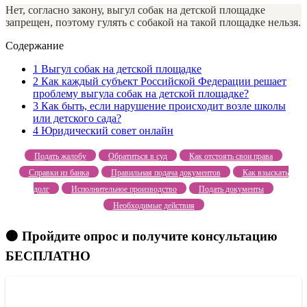
Нет, согласно закону, выгул собак на детской площадке
запрещен, поэтому гулять с собакой на такой площадке нельзя.
Содержание
1
Выгул собак на детской площадке
2
Как каждый субъект Российской Федерации решает
проблему выгула собак на детской площадке?
3
Как быть, если нарушение происходит возле школы
или детского сада?
4
Юридический совет онлайн
Подать жалобу
Обратиться в суд
Как отстоять свои права
Справки из банка
Правильная подача документов
Как взыскать
долг
Исполнительное производство
Подать документы
Необходимые действия
🟠 Пройдите опрос и получите консультацию
БЕСПЛАТНО