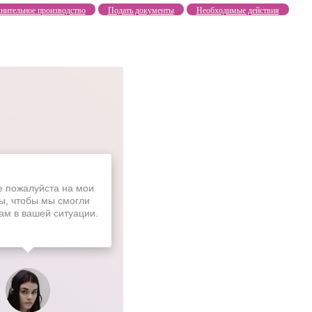
нительное производство
Подать документы
Необходимые действия