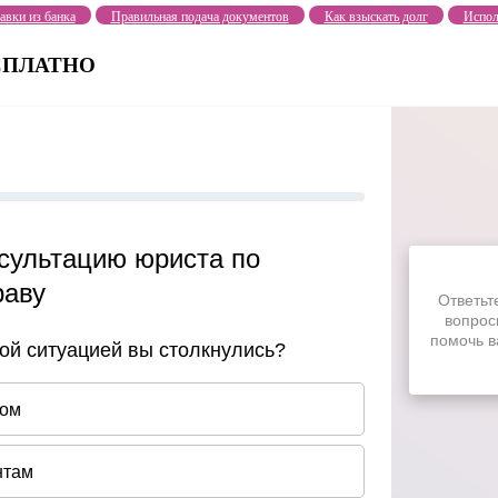
авки из банка
Правильная подача документов
Как взыскать долг
Испол
БЕСПЛАТНО