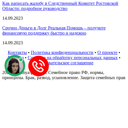
Как написать жалобу в Следственный Комитет Ростовской
Области: подробное руководство
14.09.2023
Срочно Деньги в Долг Реальная Помощь – получите
финансовую поддержку быстро и надежно
14.09.2023
Контакты
•
Политика конфиденциальности
•
О проекте
•
Реклама
•
Согласие на обработку персональных данных
•
Пользовательское соглашение
2023 © Semya-pravo.ru. Семейное право РФ, нормы,
принципы. Брак, развод, усыновление. Защита семейных прав
и прав ребенка. Юридические консультации. Все права
защищены. Для повышения удобства работы с сайтом мы
используем файлы cookie. В cookie содержатся данные о
прошлых посещениях сайта. Если вы не хотите, чтобы эти
данные обрабатывались, отключите cookie в настройках
браузера.
Задать вопрос эксперту